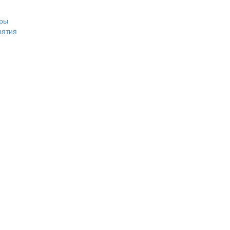
ры
иятия