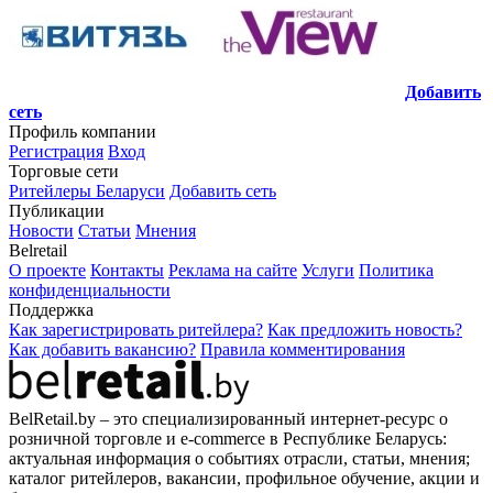
Добавить
сеть
Профиль компании
Регистрация
Вход
Торговые сети
Ритейлеры Беларуси
Добавить сеть
Публикации
Новости
Статьи
Мнения
Belretail
О проекте
Контакты
Реклама на сайте
Услуги
Политика
конфиденциальности
Поддержка
Как зарегистрировать ритейлера?
Как предложить новость?
Как добавить вакансию?
Правила комментирования
BelRetail.by – это специализированный интернет-ресурс о
розничной торговле и e-commerce в Республике Беларусь:
актуальная информация о событиях отрасли, статьи, мнения;
каталог ритейлеров, вакансии, профильное обучение, акции и