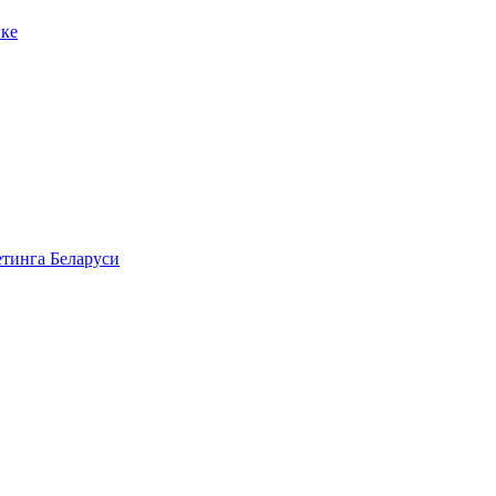
ике
етинга Беларуси