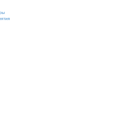
ры
иятия