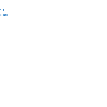
ры
иятия