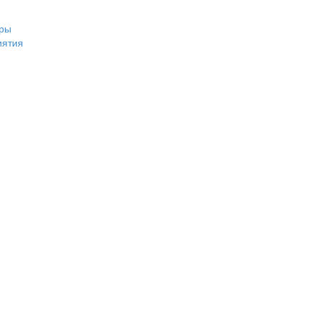
ры
иятия