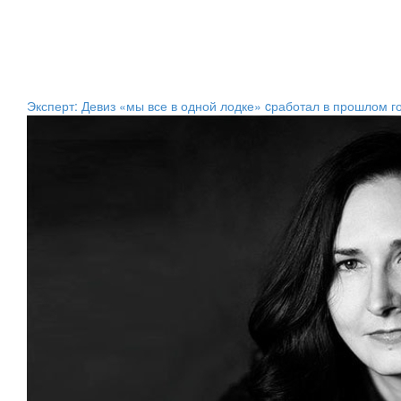
Эксперт: Девиз «мы все в одной лодке» cработал в прошлом го