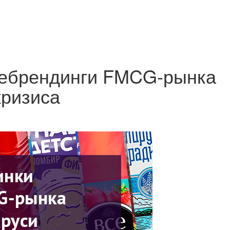
 ребрендинги FMCG-рынка
кризиса