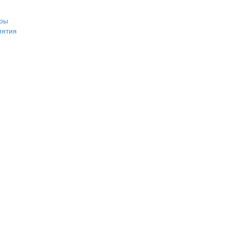
ры
иятия