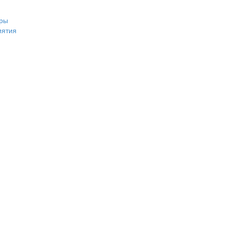
ры
иятия