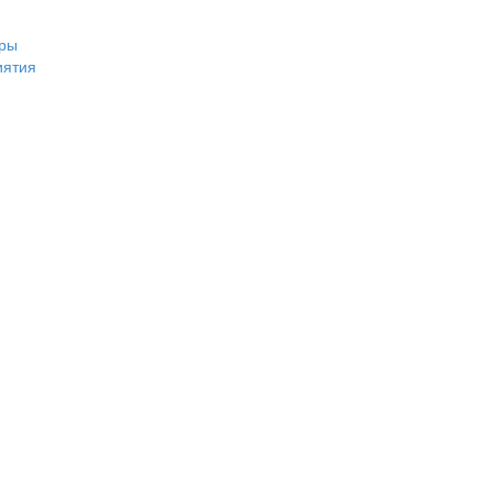
ры
иятия