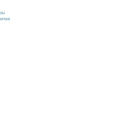
ры
иятия