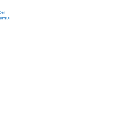
ры
иятия