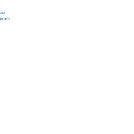
ры
иятия