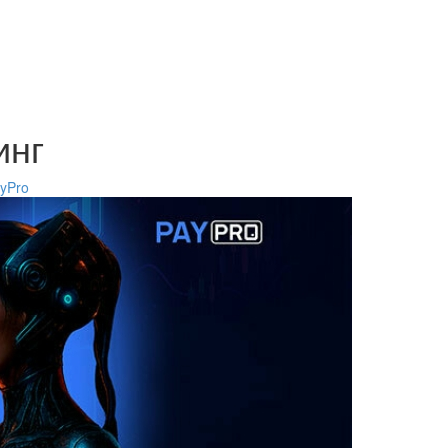
инг
yPro