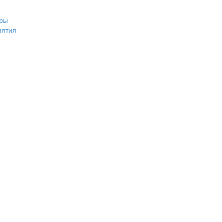
ры
иятия