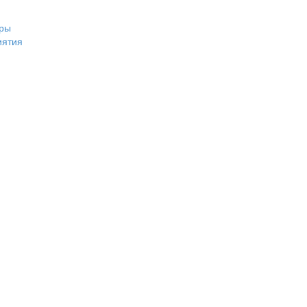
ры
иятия