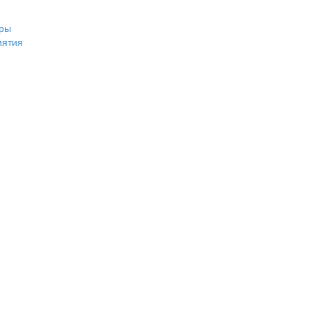
ры
иятия