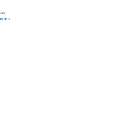
ры
иятия