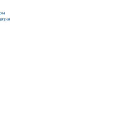
ры
иятия