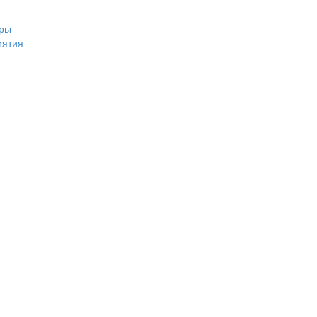
ры
иятия