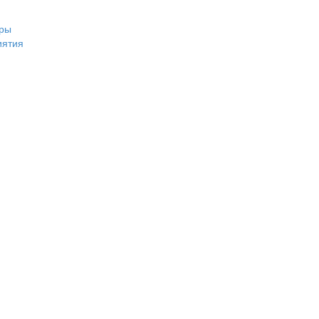
ры
иятия