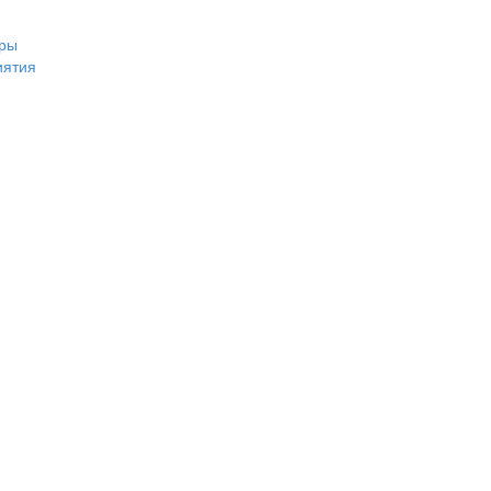
ры
иятия