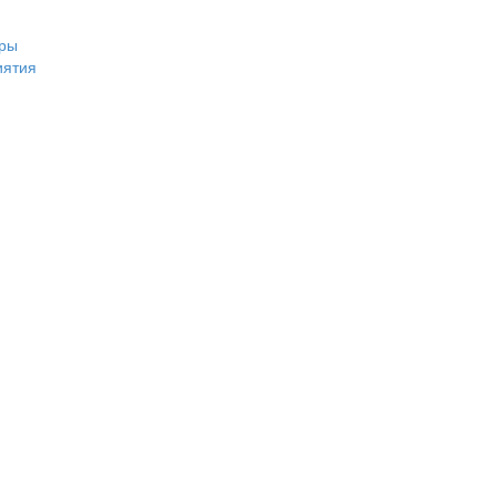
ры
иятия