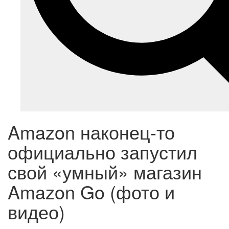
Amazon наконец-то
официально запустил
свой «умный» магазин
Amazon Go (фото и
видео)