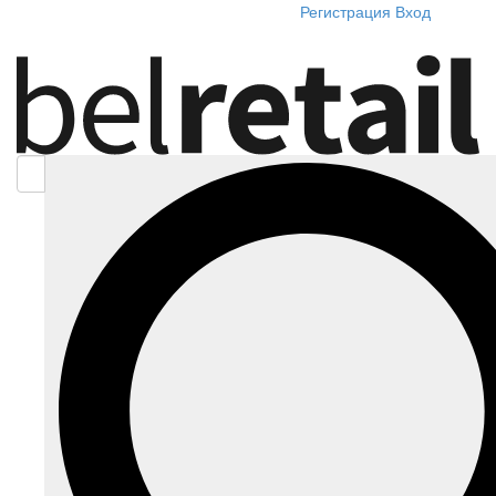
Регистрация
Вход