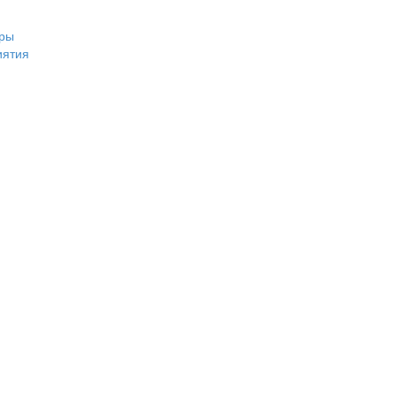
ры
иятия