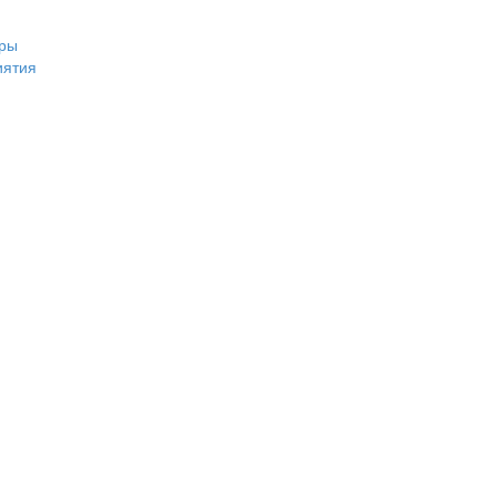
ры
иятия