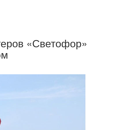
теров «Светофор»
ом