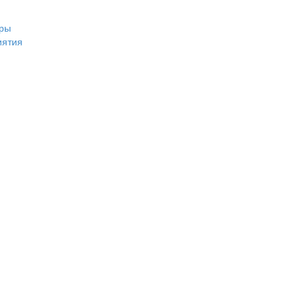
ры
иятия