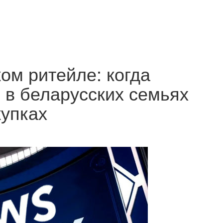
ом ритейле: когда
то в беларусских семьях
купках