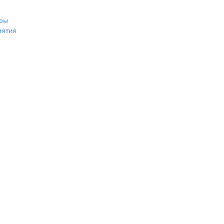
ры
иятия