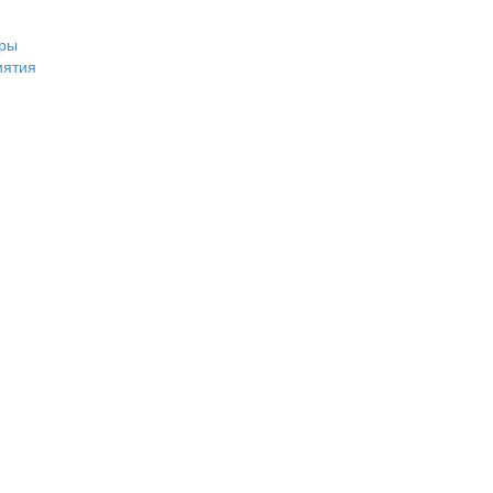
ры
иятия