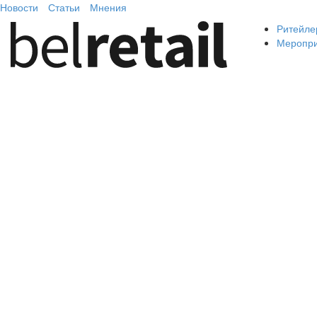
Новости
Статьи
Мнения
Ритейле
Меропр