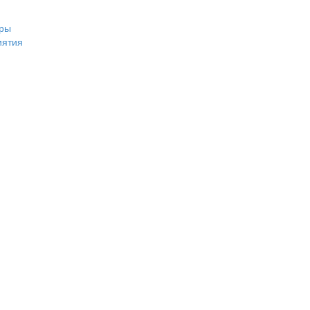
ры
иятия