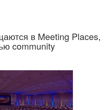
аются в Meeting Places,
тью community