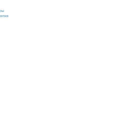
ры
иятия