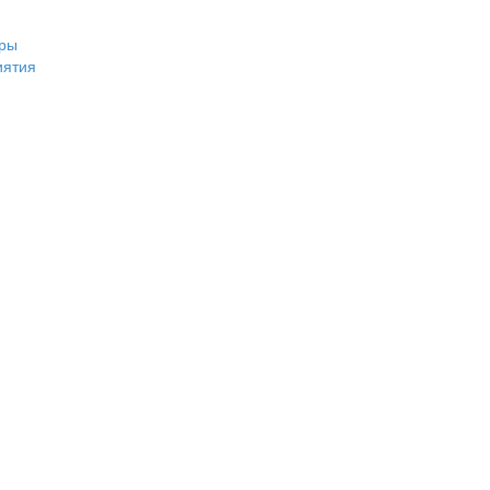
ры
иятия