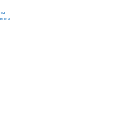
ры
иятия