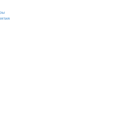
ры
иятия