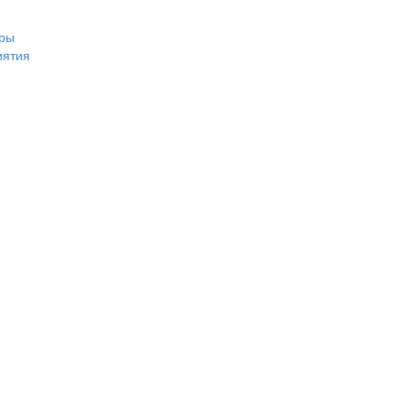
ры
иятия