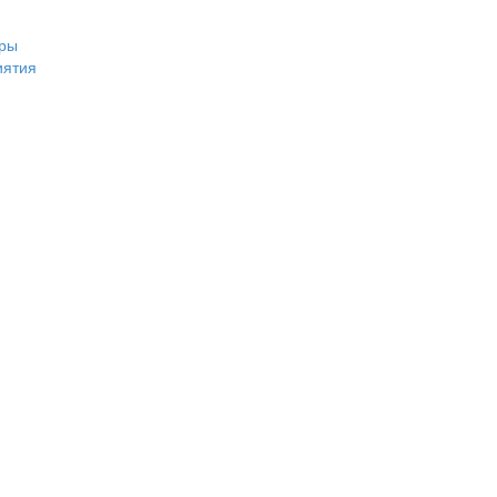
ры
иятия