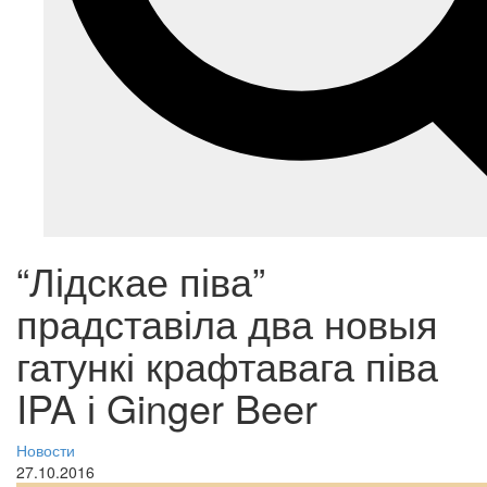
“Лідскае піва”
прадставіла два новыя
гатункі крафтавага піва
IPA і Ginger Beer
Новости
27.10.2016