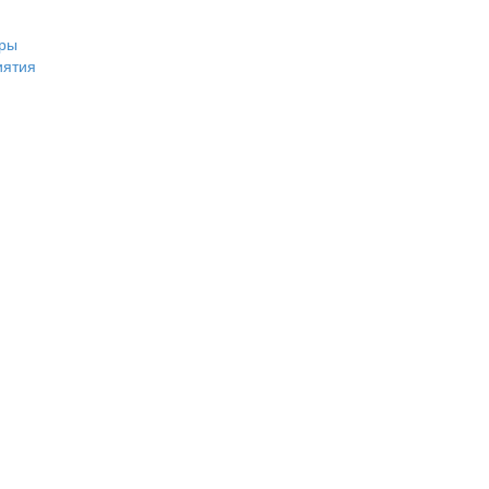
ры
иятия