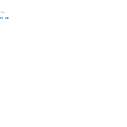
ры
иятия