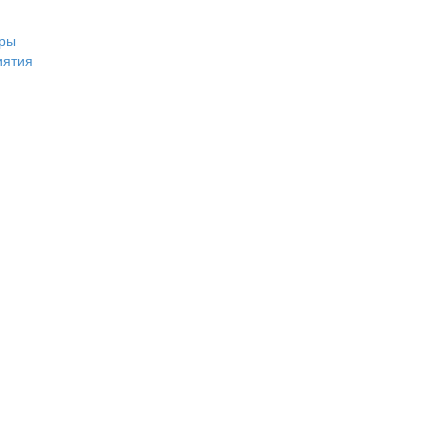
ры
иятия