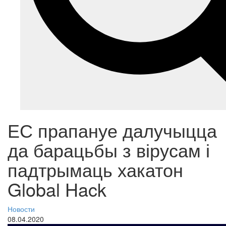
ЕС прапануе далучыцца
да барацьбы з вірусам і
падтрымаць хакатон
Global Hack
Новости
08.04.2020