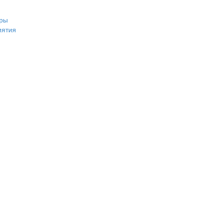
ры
иятия