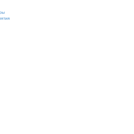
ры
иятия