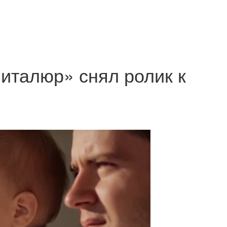
италюр» снял ролик к