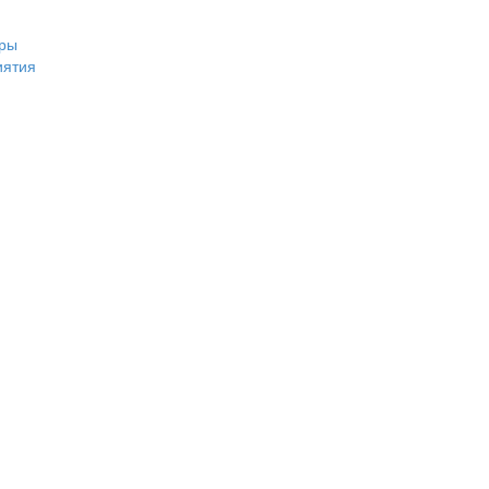
ры
иятия