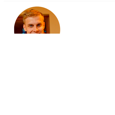
Профиль компании
Торговые сети
Регистрация
Вход
Ритейлеры Бе
Добавить сеть
Петр Боровых, Сo-founder, BlockchainDriven (США)
Петр сделал себе имя на финансовом рынке, работая бро
блокчейна в своей области экспертизы. Будучи математик
торговые стратегии, основанные на количественном опре
участников рынка.
Петр — известный спикер по тематике блокчейна и его бу
BlockchainDriven, руководителем Алгоритмической торговли
области финансов». В сентябре этого года компания, в ко
—
В вашем
CV
говорится, что будучи математиком, вы соз