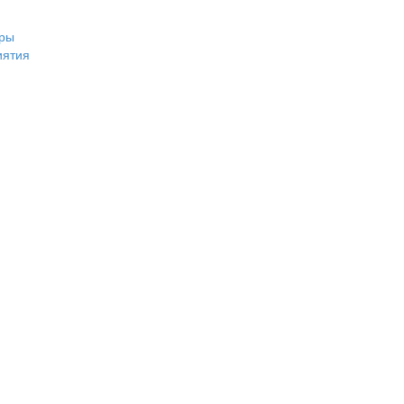
ры
иятия