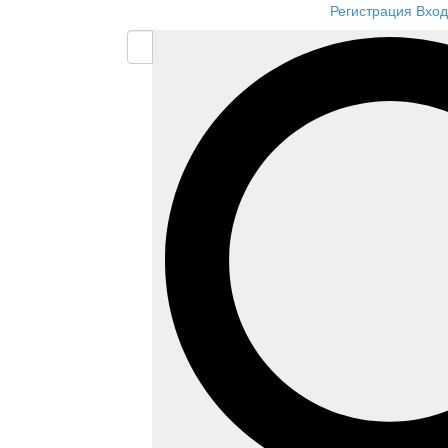
Регистрация
Вход