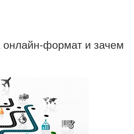
а онлайн-формат и зачем