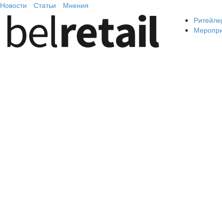
Новости
Статьи
Мнения
Ритейле
Меропр