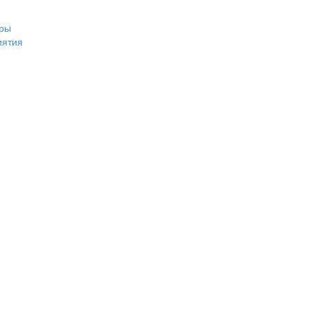
ры
иятия