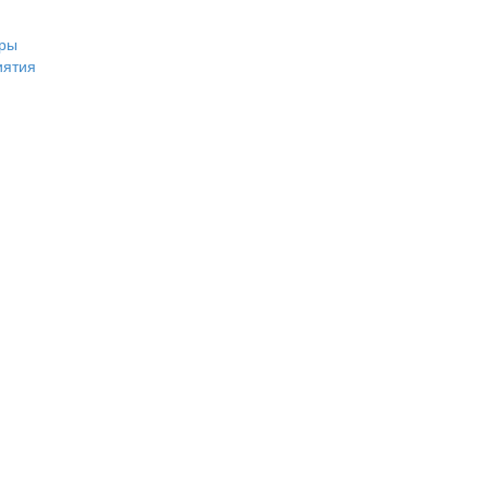
ры
иятия