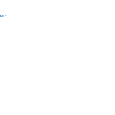
ры
иятия