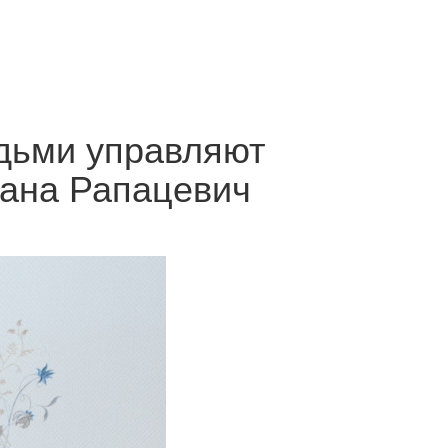
дьми управляют
сана Рапацевич