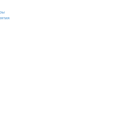
ры
иятия