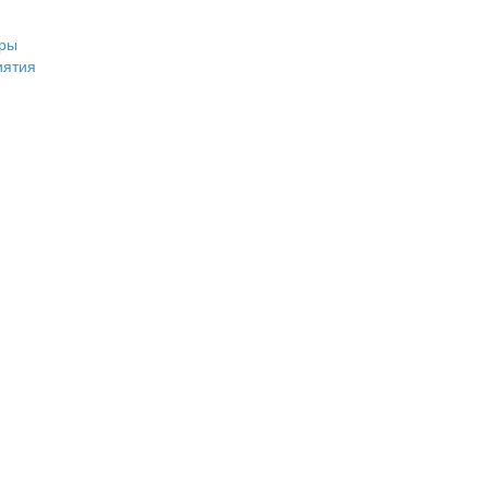
ры
иятия