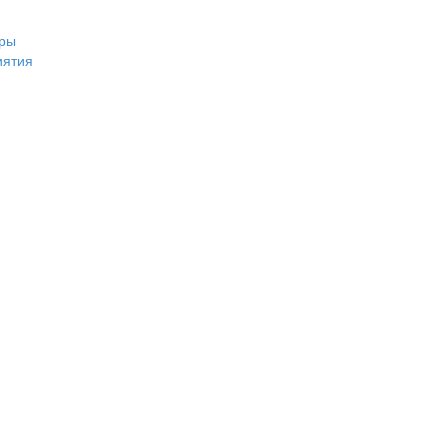
ры
иятия