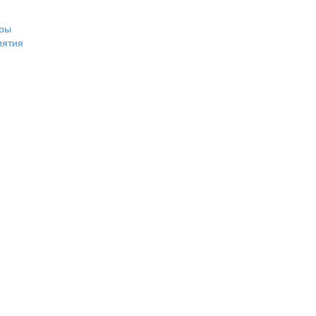
ры
иятия